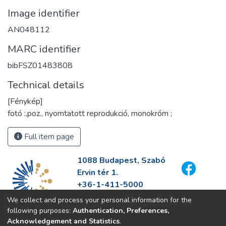
Image identifier
AN048112
MARC identifier
bibFSZ01483808
Technical details
[Fénykép]
fotó :,poz., nyomtatott reprodukció, monokróm ;
Full item page
1088 Budapest, Szabó
Ervin tér 1.
+36-1-411-5000
info@fszek.hu
We collect and process your personal information for the
https://fszek.hu
following purposes:
Authentication, Preferences,
Acknowledgement and Statistics
.