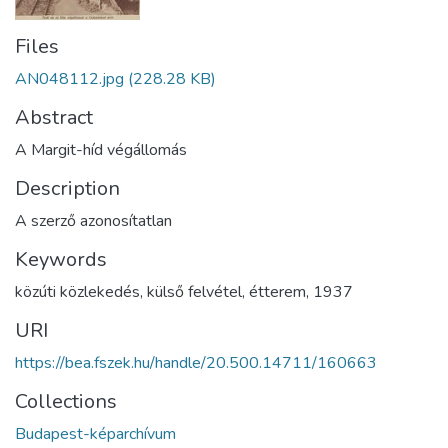
Files
AN048112.jpg
(228.28 KB)
Abstract
A Margit-híd végállomás
Description
A szerző azonosítatlan
Keywords
közúti közlekedés
,
külső felvétel
,
étterem
,
1937
URI
https://bea.fszek.hu/handle/20.500.14711/160663
Collections
Budapest-képarchívum