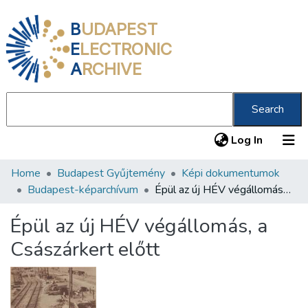
B
UDAPEST
E
LECTRONIC
A
RCHIVE
Search
(current
Log In
Home
Budapest Gyűjtemény
Képi dokumentumok
Communities & Collections
Budapest-képarchívum
Épül az új HÉV végállomás, a Császárkert előtt
All of DSpace
Épül az új HÉV végállomás, a
Statistics
Császárkert előtt
About us