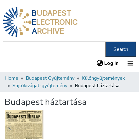
B
UDAPEST
E
LECTRONIC
A
RCHIVE
Search
(current
Log In
Home
Budapest Gyűjtemény
Különgyűjtemények
Communities & Collections
Sajtókivágat-gyűjtemény
Budapest háztartása
All of DSpace
Budapest háztartása
Statistics
About us