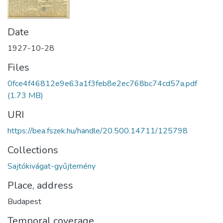
Date
1927-10-28
Files
0fce4f46812e9e63a1f3feb8e2ec768bc74cd57a.pdf
(1.73 MB)
URI
https://bea.fszek.hu/handle/20.500.14711/125798
Collections
Sajtókivágat-gyűjtemény
Place, address
Budapest
Temporal coverage