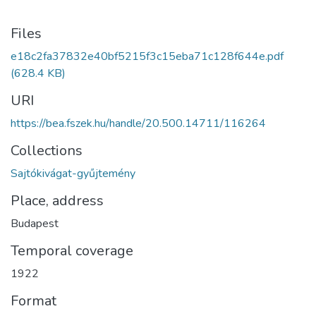
Files
e18c2fa37832e40bf5215f3c15eba71c128f644e.pdf
(628.4 KB)
URI
https://bea.fszek.hu/handle/20.500.14711/116264
Collections
Sajtókivágat-gyűjtemény
Place, address
Budapest
Temporal coverage
1922
Format