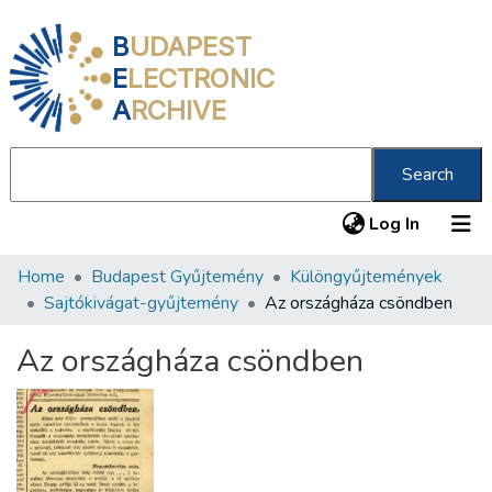
B
UDAPEST
E
LECTRONIC
A
RCHIVE
Search
(current
Log In
Home
Budapest Gyűjtemény
Különgyűjtemények
Communities & Collections
Sajtókivágat-gyűjtemény
Az országháza csöndben
All of DSpace
Az országháza csöndben
Statistics
About us