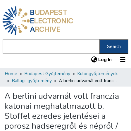
B
UDAPEST
E
LECTRONIC
A
RCHIVE
Search
(current
Log In
Home
Budapest Gyűjtemény
Különgyűjtemények
Communities & Collections
Ballagi-gyűjtemény
A berlini udvarnál volt franczia katonai meghatalmazott b. Stoffel ezredes jelentései a porosz hadseregről és népről /
All of DSpace
A berlini udvarnál volt franczia
Statistics
katonai meghatalmazott b.
About us
Stoffel ezredes jelentései a
porosz hadseregről és népről /