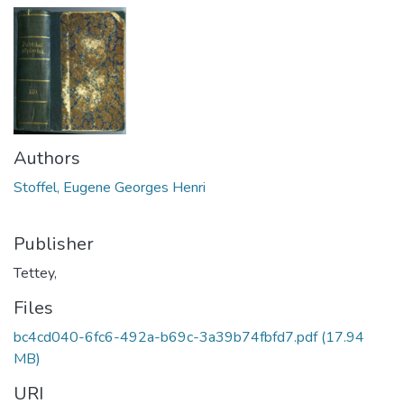
Authors
Stoffel, Eugene Georges Henri
Publisher
Tettey,
Files
bc4cd040-6fc6-492a-b69c-3a39b74fbfd7.pdf
(17.94
MB)
URI