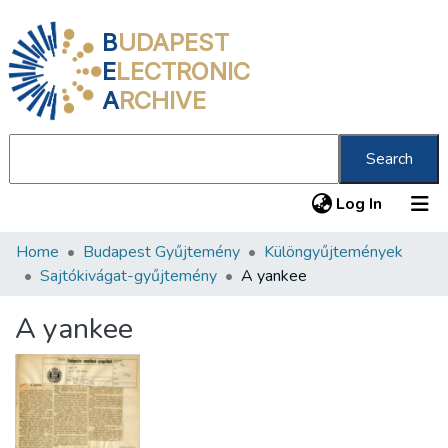
B
UDAPEST
E
LECTRONIC
A
RCHIVE
Search
(current
Log In
Home
Budapest Gyűjtemény
Különgyűjtemények
Communities & Collections
Sajtókivágat-gyűjtemény
A yankee
All of DSpace
A yankee
Statistics
About us