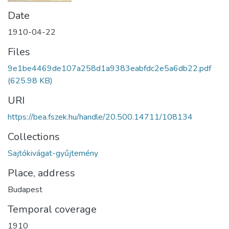
Date
1910-04-22
Files
9e1be4469de107a258d1a9383eabfdc2e5a6db22.pdf
(625.98 KB)
URI
https://bea.fszek.hu/handle/20.500.14711/108134
Collections
Sajtókivágat-gyűjtemény
Place, address
Budapest
Temporal coverage
1910