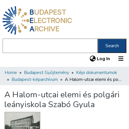
B
UDAPEST
E
LECTRONIC
A
RCHIVE
Search
(current
Log In
Home
Budapest Gyűjtemény
Képi dokumentumok
Communities & Collections
Budapest-képarchívum
A Halom-utcai elemi és polgári leányiskola Szabó Gyula
All of DSpace
A Halom-utcai elemi és polgári
Statistics
leányiskola Szabó Gyula
About us