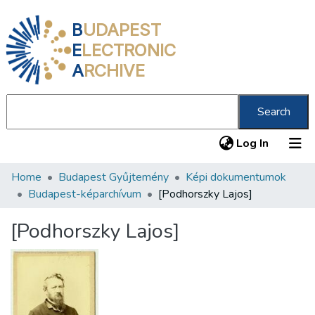
B
UDAPEST
E
LECTRONIC
A
RCHIVE
Search
(current
Log In
Home
Budapest Gyűjtemény
Képi dokumentumok
Communities & Collections
Budapest-képarchívum
[Podhorszky Lajos]
All of DSpace
[Podhorszky Lajos]
Statistics
About us