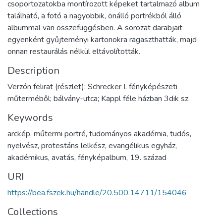
csoportozatokba montírozott képeket tartalmazó album
található, a fotó a nagyobbik, önálló portrékból álló
albummal van összefüggésben. A sorozat darabjait
egyenként gyűjteményi kartonokra ragaszthatták, majd
onnan restaurálás nélkül eltávolították.
Description
Verzón felirat (részlet): Schrecker I. fényképészeti
műterméből; bálvány-utca; Kappl féle házban 3dik sz.
Keywords
arckép
,
műtermi portré
,
tudományos akadémia
,
tudós
,
nyelvész
,
protestáns lelkész
,
evangélikus egyház
,
akadémikus
,
avatás
,
fényképalbum
,
19. század
URI
https://bea.fszek.hu/handle/20.500.14711/154046
Collections