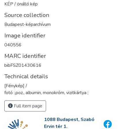
KÉP / önálló kép
Source collection
Budapest-képarchívum
Image identifier
040556
MARC identifier
bibFSZ01430616
Technical details
[Fénykép] /
fotó :,poz., albumin, monokróm, vizitkártya ;
Full item page
1088 Budapest, Szabó
Ervin tér 1.