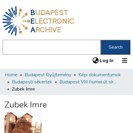
B
UDAPEST
E
LECTRONIC
A
RCHIVE
Search
(current
Log In
Home
Budapest Gyűjtemény
Képi dokumentumok
Communities & Collections
Budapesti sírkertek
Budapest VIII Fiumei út sírkert 3. rész
All of DSpace
Zubek Imre
Statistics
Zubek Imre
About us