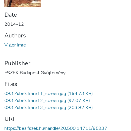
Date
2014-12
Authors
Vizler Imre
Publisher
FSZEK Budapest Gyűjtemény
Files
093 Zubek Imre11_screen.jpg
(164.73 KB)
093 Zubek Imre12_screen.jpg
(97.07 KB)
093 Zubek Imre13_screen.jpg
(203.92 KB)
URI
https://bea.fszek.hu/handle/20.500.14711/65937