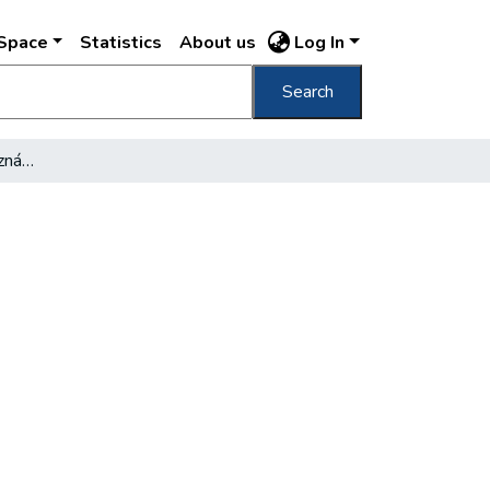
DSpace
Statistics
About us
Log In
Search
Sorbaálltam az autóbusznál…