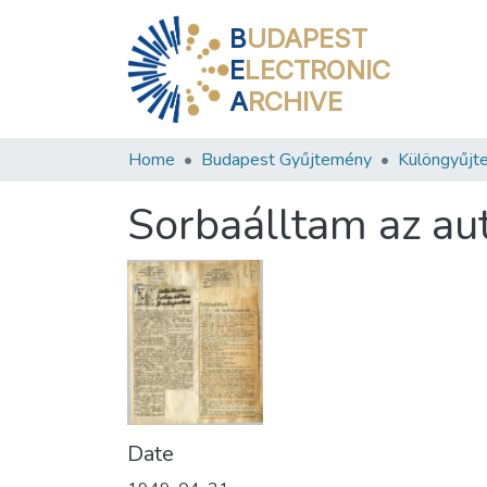
B
UDAPEST
E
LECTRONIC
A
RCHIVE
Home
Budapest Gyűjtemény
Különgyűjt
Sorbaálltam az au
Date