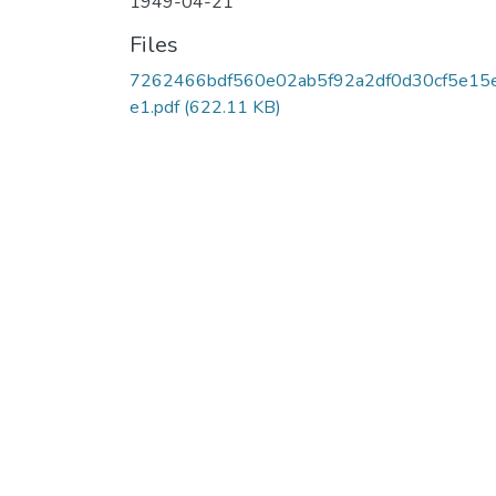
1949-04-21
Files
7262466bdf560e02ab5f92a2df0d30cf5e15
e1.pdf
(622.11 KB)