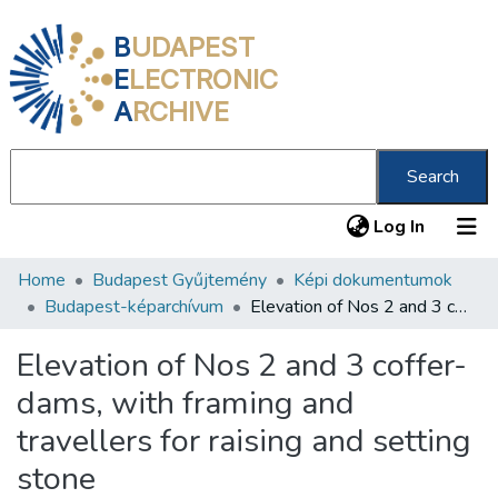
B
UDAPEST
E
LECTRONIC
A
RCHIVE
Search
(current
Log In
Home
Budapest Gyűjtemény
Képi dokumentumok
Communities & Collections
Budapest-képarchívum
Elevation of Nos 2 and 3 coffer-dams, with framing and travellers for raising and setting stone
All of DSpace
Elevation of Nos 2 and 3 coffer-
Statistics
dams, with framing and
About us
travellers for raising and setting
stone