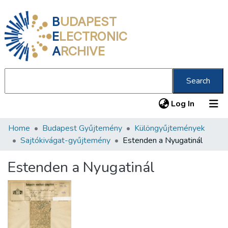
B
UDAPEST
E
LECTRONIC
A
RCHIVE
Search
(current
Log In
Home
Budapest Gyűjtemény
Különgyűjtemények
Communities & Collections
Sajtókivágat-gyűjtemény
Estenden a Nyugatinál
All of DSpace
Estenden a Nyugatinál
Statistics
About us