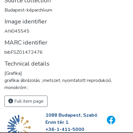
Source collection
Budapest-képarchívum
Image identifier
AN045545
MARC identifier
bibFSZ01472476
Technical details
[Grafika]
grafikai ábrázolás :,metszet, nyomtatott reprodukció,
monokróm ;
Full item page
1088 Budapest, Szabó
Ervin tér 1.
+36-1-411-5000