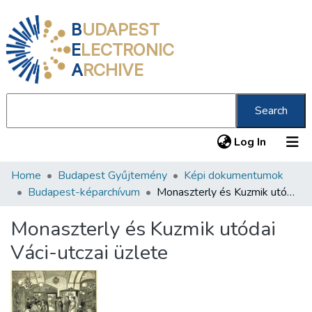
B
UDAPEST
E
LECTRONIC
A
RCHIVE
Search
(current
Log In
Home
Budapest Gyűjtemény
Képi dokumentumok
Communities & Collections
Budapest-képarchívum
Monaszterly és Kuzmik utódai Váci-utczai üzlete
All of DSpace
Monaszterly és Kuzmik utódai
Statistics
Váci-utczai üzlete
About us