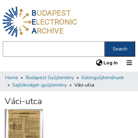
B
UDAPEST
E
LECTRONIC
A
RCHIVE
Search
(current
Log In
Home
Budapest Gyűjtemény
Különgyűjtemények
Communities & Collections
Sajtókivágat-gyűjtemény
Váci-utca
All of DSpace
Váci-utca
Statistics
About us