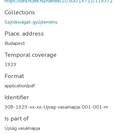
https://bea.fszek.hu/handle/20.500.14711/115372
Collections
Sajtókivágat-gyűjtemény
Place, address
Budapest
Temporal coverage
1929
Format
application/pdf
Identifier
308-1929-xx-xx-Ujsag-vasarnapja-001-001-m
Is part of
Újság vasárnapja