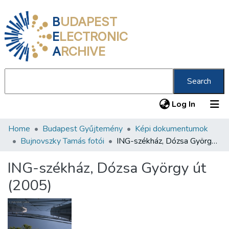
B
UDAPEST
E
LECTRONIC
A
RCHIVE
Search
(current
Log In
Home
Budapest Gyűjtemény
Képi dokumentumok
Communities & Collections
Bujnovszky Tamás fotói
ING-székház, Dózsa György út (2005)
All of DSpace
ING-székház, Dózsa György út
Statistics
(2005)
About us