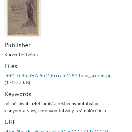
Publisher
Korvin Testvérek
Files
e6627b3bfd97a6b426cccafc42921dad_screen.jpg
(170.77 KB)
Keywords
nő
,
női divat
,
üzlet
,
áruház
,
reklámnyomtatvány
,
kisnyomtatvány
,
aprónyomtatvány
,
számolócédula
URI
https://bea.fszek.hu/handle/20.500.14711/71148