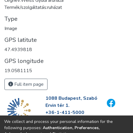
Cégnév:Weiss Gyula áruháza
Termék/szolgáltatás:ruházat
Type
Image
GPS latitute
47.4939818
GPS longitude
19.0581115
Full item page
1088 Budapest, Szabó
Ervin tér 1.
+36-1-411-5000
info@fszek.hu
We collect and process your personal information for the
https://fszek.hu
following purposes:
Authentication, Preferences,