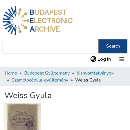
B
UDAPEST
E
LECTRONIC
A
RCHIVE
Search
(current
Log In
Home
Budapest Gyűjtemény
Kisnyomtatványok
Communities & Collections
Számolócédula-gyűjtemény
Weiss Gyula
All of DSpace
Weiss Gyula
Statistics
About us