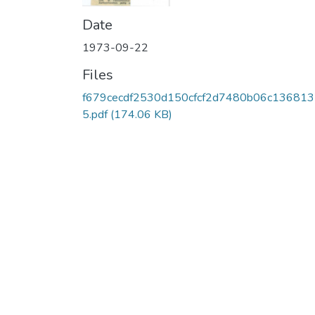
Date
1973-09-22
Files
f679cecdf2530d150cfcf2d7480b06c13681
5.pdf
(174.06 KB)