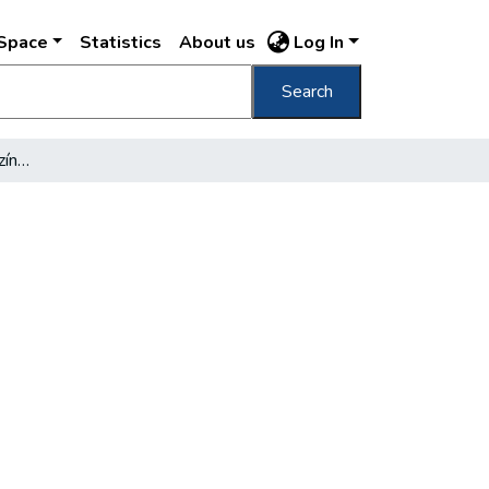
DSpace
Statistics
About us
Log In
Search
Ötvenéves az Operettszínház