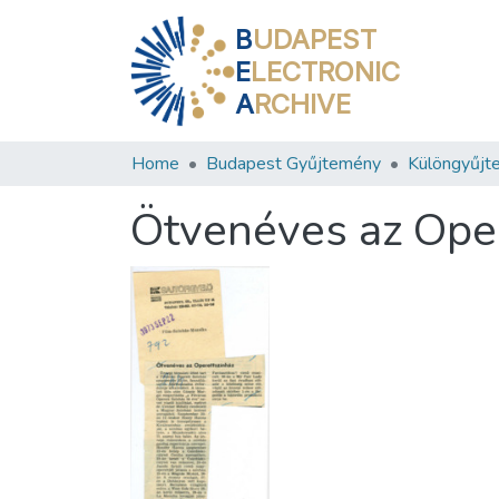
B
UDAPEST
E
LECTRONIC
A
RCHIVE
Home
Budapest Gyűjtemény
Különgyűjt
Ötvenéves az Oper