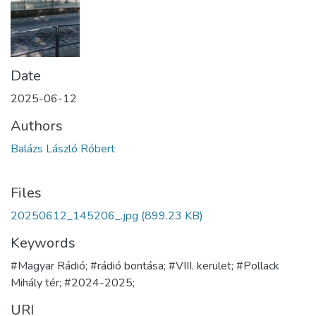
Date
2025-06-12
Authors
Balázs László Róbert
Files
20250612_145206_.jpg
(899.23 KB)
Keywords
#Magyar Rádió; #rádió bontása; #VIII. kerület; #Pollack
Mihály tér; #2024-2025;
URI