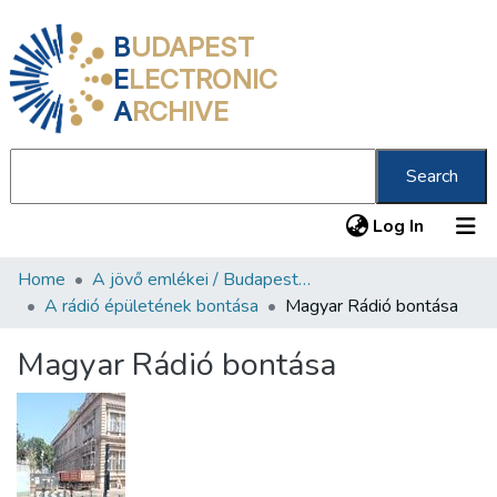
B
UDAPEST
E
LECTRONIC
A
RCHIVE
Search
(current
Log In
Home
A jövő emlékei / Budapest ma
Communities & Collections
A rádió épületének bontása
Magyar Rádió bontása
All of DSpace
Magyar Rádió bontása
Statistics
About us