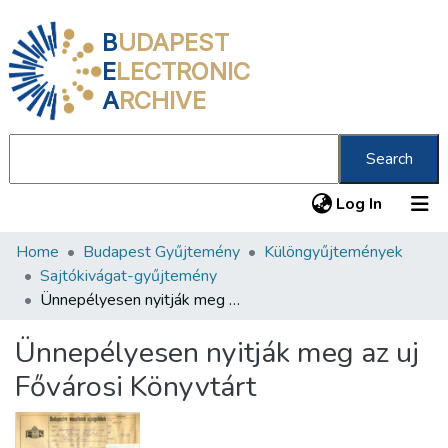
B
UDAPEST
E
LECTRONIC
A
RCHIVE
Search
(current
Log In
Home
Budapest Gyűjtemény
Különgyűjtemények
Communities & Collections
Sajtókivágat-gyűjtemény
All of DSpace
Ünnepélyesen nyitják meg az uj Fővárosi Könyvtárt
Statistics
Ünnepélyesen nyitják meg az uj
About us
Fővárosi Könyvtárt