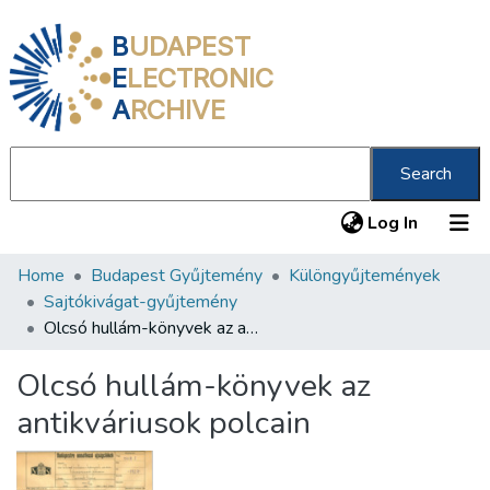
B
UDAPEST
E
LECTRONIC
A
RCHIVE
Search
(current
Log In
Home
Budapest Gyűjtemény
Különgyűjtemények
Communities & Collections
Sajtókivágat-gyűjtemény
All of DSpace
Olcsó hullám-könyvek az antikváriusok polcain
Statistics
Olcsó hullám-könyvek az
About us
antikváriusok polcain