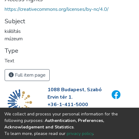
https://creativecommons.org/licenses/by-nc/4.0/
Subject
kiállítás
múzeum
Type
Text
Full item page
1088 Budapest, Szabó
Ervin tér 1.
+36-1-411-5000
info@fszek.hu
We collect and process your personal information for the
https://fszek.hu
following purposes:
Authentication, Preferences,
Acknowledgement and Statistics
.
To learn more, please read our
privacy policy
.