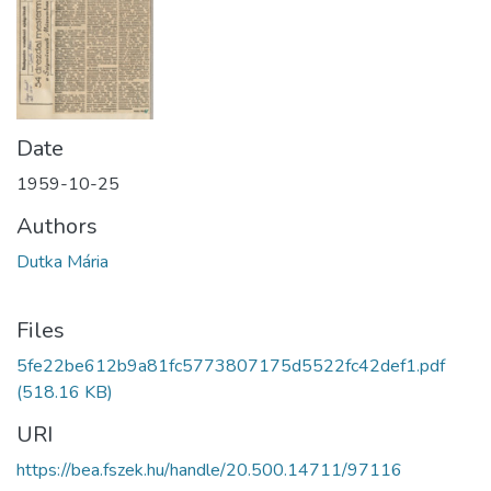
Date
1959-10-25
Authors
Dutka Mária
Files
5fe22be612b9a81fc5773807175d5522fc42def1.pdf
(518.16 KB)
URI
https://bea.fszek.hu/handle/20.500.14711/97116