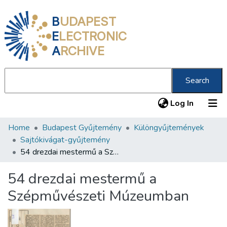
B
UDAPEST
E
LECTRONIC
A
RCHIVE
Search
(current
Log In
Home
Budapest Gyűjtemény
Különgyűjtemények
Communities & Collections
Sajtókivágat-gyűjtemény
All of DSpace
54 drezdai mestermű a Szépművészeti Múzeumban
Statistics
54 drezdai mestermű a
About us
Szépművészeti Múzeumban