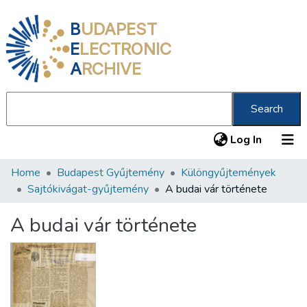
B
UDAPEST
E
LECTRONIC
A
RCHIVE
Search
(current
Log In
Home
Budapest Gyűjtemény
Különgyűjtemények
Communities & Collections
Sajtókivágat-gyűjtemény
A budai vár története
All of DSpace
A budai vár története
Statistics
About us