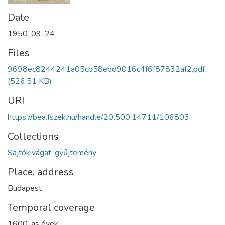
Date
1950-09-24
Files
9698ec8244241a05cb58ebd9016c4f6f87832af2.pdf
(526.51 KB)
URI
https://bea.fszek.hu/handle/20.500.14711/106803
Collections
Sajtókivágat-gyűjtemény
Place, address
Budapest
Temporal coverage
1600-as évek