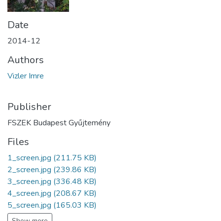
Date
2014-12
Authors
Vizler Imre
Publisher
FSZEK Budapest Gyűjtemény
Files
1_screen.jpg
(211.75 KB)
2_screen.jpg
(239.86 KB)
3_screen.jpg
(336.48 KB)
4_screen.jpg
(208.67 KB)
5_screen.jpg
(165.03 KB)
Show more