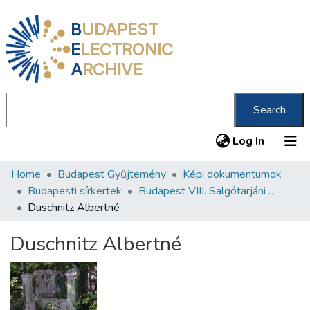
B
UDAPEST
E
LECTRONIC
A
RCHIVE
Search
(current
Log In
Home
Budapest Gyűjtemény
Képi dokumentumok
Communities & Collections
Budapesti sírkertek
Budapest VIII. Salgótarjáni úti Neológ Zsidó Temető
All of DSpace
Duschnitz Albertné
Statistics
Duschnitz Albertné
About us