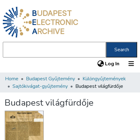
B
UDAPEST
E
LECTRONIC
A
RCHIVE
Search
(current
Log In
Home
Budapest Gyűjtemény
Különgyűjtemények
Communities & Collections
Sajtókivágat-gyűjtemény
Budapest világfürdője
All of DSpace
Budapest világfürdője
Statistics
About us