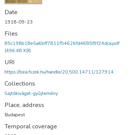
Date
1918-09-23
Files
85c198b18e5a6bff7811f54626fd4685f9f24dca.pdf
(496.48 KB)
URI
https://bea.fszek.hu/handle/20.500.14711/127914
Collections
Sajtókivágat-gyűjtemény
Place, address
Budapest
Temporal coverage