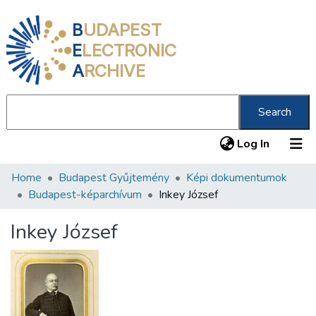
B
UDAPEST
E
LECTRONIC
A
RCHIVE
Search
(current
Log In
Home
Budapest Gyűjtemény
Képi dokumentumok
Communities & Collections
Budapest-képarchívum
Inkey József
All of DSpace
Inkey József
Statistics
About us