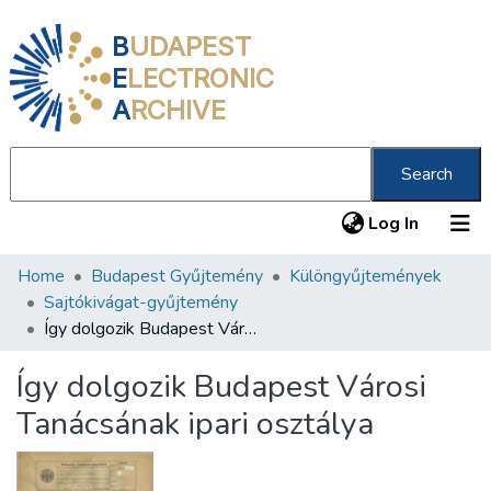
B
UDAPEST
E
LECTRONIC
A
RCHIVE
Search
(current
Log In
Home
Budapest Gyűjtemény
Különgyűjtemények
Communities & Collections
Sajtókivágat-gyűjtemény
All of DSpace
Így dolgozik Budapest Városi Tanácsának ipari osztálya
Statistics
Így dolgozik Budapest Városi
About us
Tanácsának ipari osztálya