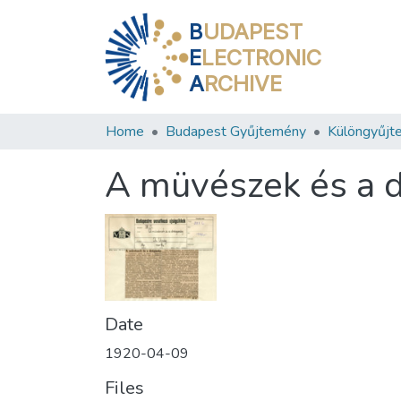
B
UDAPEST
E
LECTRONIC
A
RCHIVE
Home
Budapest Gyűjtemény
Különgyűjt
A müvészek és a 
Date
1920-04-09
Files