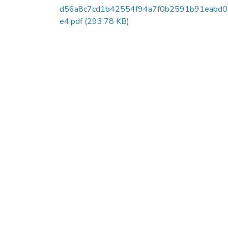
d56a8c7cd1b42554f94a7f0b2591b91eabd
e4.pdf
(293.78 KB)