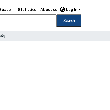
DSpace
Statistics
About us
Log In
Search
ság