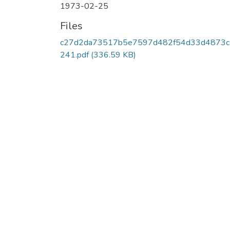
1973-02-25
Files
c27d2da73517b5e7597d482f54d33d4873
241.pdf
(336.59 KB)