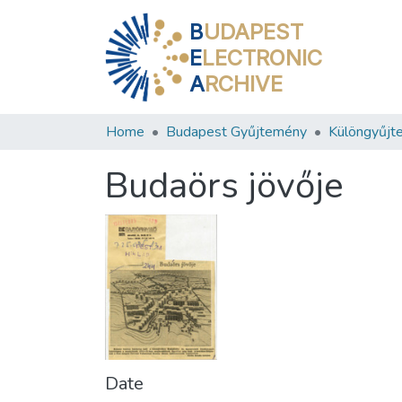
B
UDAPEST
E
LECTRONIC
A
RCHIVE
Home
Budapest Gyűjtemény
Különgyűjt
Budaörs jövője
Date