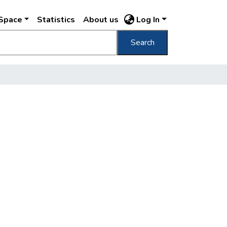
DSpace
Statistics
About us
Log In
Search