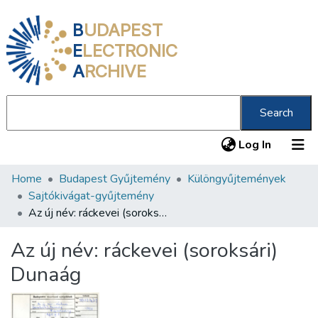
B
UDAPEST
E
LECTRONIC
A
RCHIVE
Search
(current
Log In
Home
Budapest Gyűjtemény
Különgyűjtemények
Communities & Collections
Sajtókivágat-gyűjtemény
All of DSpace
Az új név: ráckevei (soroksári) Dunaág
Statistics
Az új név: ráckevei (soroksári)
About us
Dunaág