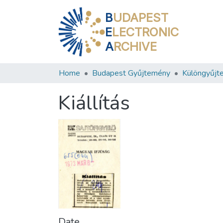
B
UDAPEST
E
LECTRONIC
A
RCHIVE
Home
Budapest Gyűjtemény
Különgyűjt
Kiállítás
Date