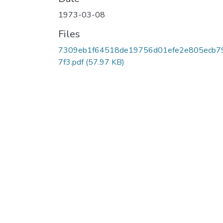
1973-03-08
Files
7309eb1f64518de19756d01efe2e805ecb7
7f3.pdf
(57.97 KB)