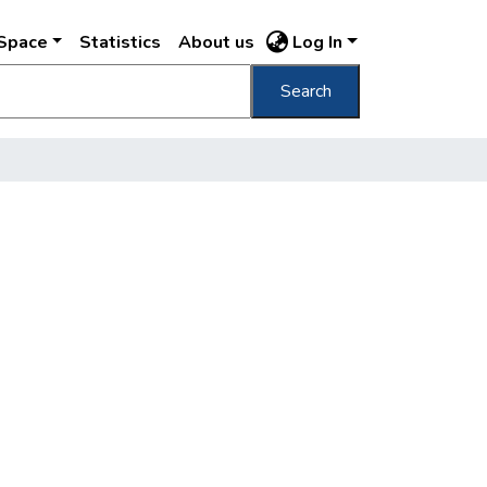
DSpace
Statistics
About us
Log In
Search