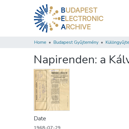
B
UDAPEST
E
LECTRONIC
A
RCHIVE
Home
Budapest Gyűjtemény
Különgyűjt
Napirenden: a Kálv
Date
1968-07-29