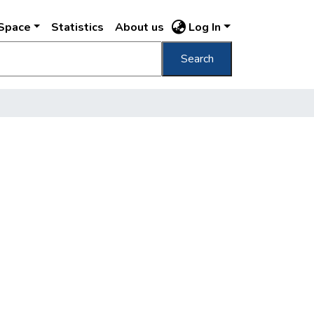
DSpace
Statistics
About us
Log In
Search