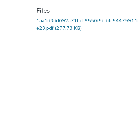
Files
1aa1d3dd092a71bdc9550f5bd4c54475911
e23.pdf
(277.73 KB)