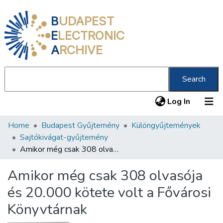
B
UDAPEST
E
LECTRONIC
A
RCHIVE
Search
(current
Log In
Home
Budapest Gyűjtemény
Különgyűjtemények
Communities & Collections
Sajtókivágat-gyűjtemény
All of DSpace
Amikor még csak 308 olvasója és 20.000 kötete volt a Fővárosi Könyvtárnak
Statistics
Amikor még csak 308 olvasója
About us
és 20.000 kötete volt a Fővárosi
Könyvtárnak