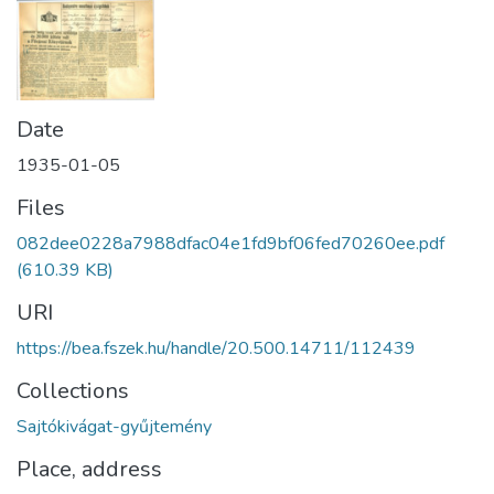
Date
1935-01-05
Files
082dee0228a7988dfac04e1fd9bf06fed70260ee.pdf
(610.39 KB)
URI
https://bea.fszek.hu/handle/20.500.14711/112439
Collections
Sajtókivágat-gyűjtemény
Place, address