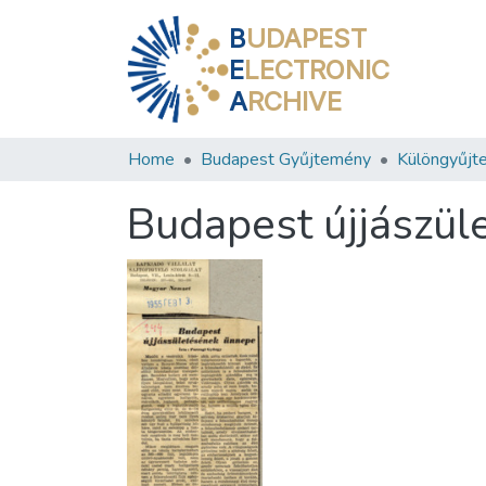
B
UDAPEST
E
LECTRONIC
A
RCHIVE
Home
Budapest Gyűjtemény
Különgyűjt
Budapest újjászü