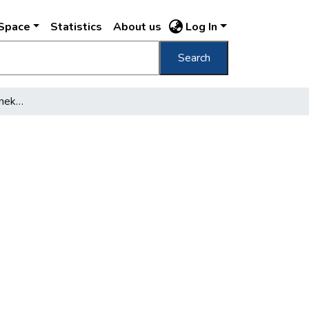
DSpace
Statistics
About us
Log In
Search
Budapest újjászületésének ünnepe