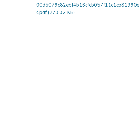
00d5079c82ebf4b16cfcb057f11c1cb81990e
c.pdf
(273.32 KB)