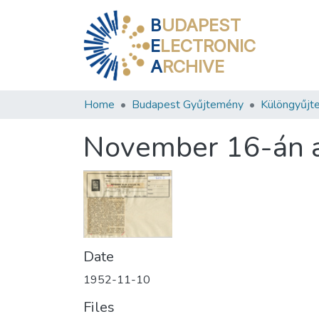
B
UDAPEST
E
LECTRONIC
A
RCHIVE
Home
Budapest Gyűjtemény
Különgyűjt
November 16-án av
Date
1952-11-10
Files