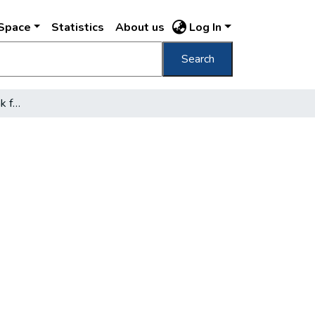
DSpace
Statistics
About us
Log In
Search
November 16-án avatják fel a Petőfi-hidat