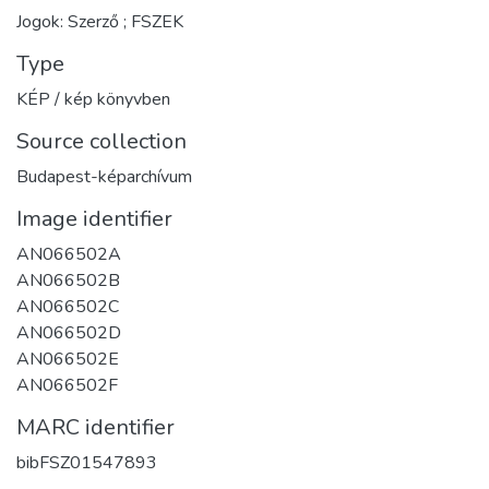
Jogok: Szerző ; FSZEK
Type
KÉP / kép könyvben
Source collection
Budapest-képarchívum
Image identifier
AN066502A
AN066502B
AN066502C
AN066502D
AN066502E
AN066502F
MARC identifier
bibFSZ01547893