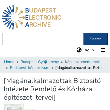
B
UDAPEST
E
LECTRONIC
A
RCHIVE
Search
(current
Log In
Home
Budapest Gyűjtemény
Képi dokumentumok
Communities & Collections
Budapest-képarchívum
[Magánalkalmazottak Biztosító Intézete Rendelő és Kórháza építészeti tervei]
All of DSpace
[Magánalkalmazottak Biztosító
Statistics
Intézete Rendelő és Kórháza
About us
építészeti tervei]