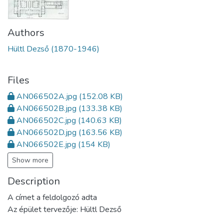
Authors
Hültl Dezső (1870-1946)
Files
AN066502A.jpg
(152.08 KB)
AN066502B.jpg
(133.38 KB)
AN066502C.jpg
(140.63 KB)
AN066502D.jpg
(163.56 KB)
AN066502E.jpg
(154 KB)
Show more
Description
A címet a feldolgozó adta
Az épület tervezője: Hültl Dezső