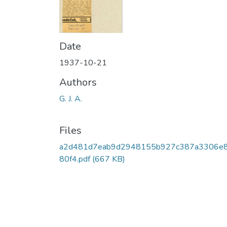
Date
1937-10-21
Authors
G. J. A.
Files
a2d481d7eab9d2948155b927c387a3306e
80f4.pdf
(667 KB)