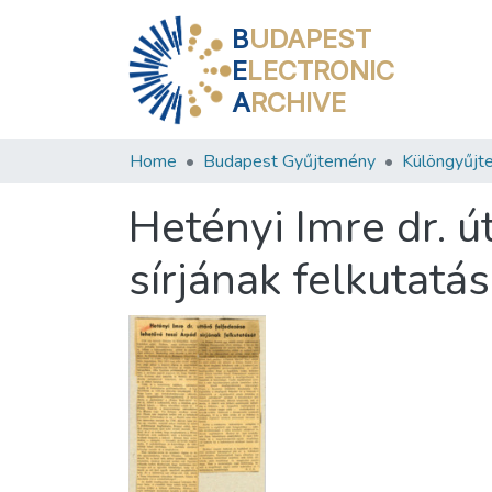
B
UDAPEST
E
LECTRONIC
A
RCHIVE
Home
Budapest Gyűjtemény
Különgyűjt
Hetényi Imre dr. ú
sírjának felkutatás