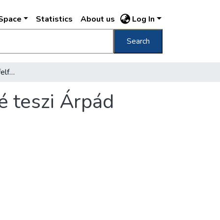
DSpace
Statistics
About us
Log In
Search
Hetényi Imre dr. úttörő felfedezése lehetővé teszi Árpád sírjának felkutatását
é teszi Árpád