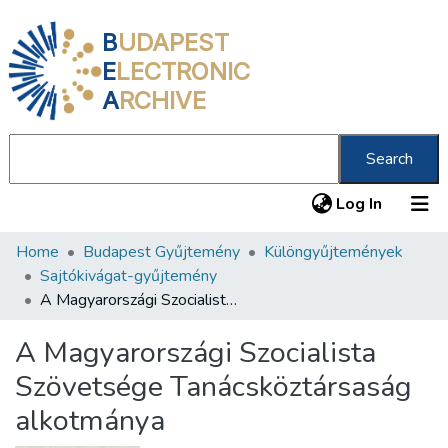
B
UDAPEST
E
LECTRONIC
A
RCHIVE
Search
(current
Log In
Home
Budapest Gyűjtemény
Különgyűjtemények
Communities & Collections
Sajtókivágat-gyűjtemény
All of DSpace
A Magyarországi Szocialista Szövetsége Tanácsköztársaság alkotmánya
Statistics
A Magyarországi Szocialista
About us
Szövetsége Tanácsköztársaság
alkotmánya