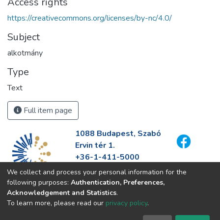
Access rights
https://creativecommons.org/licenses/by-nc/4.0/
Subject
alkotmány
Type
Text
Full item page
1088 Budapest, Szabó
Ervin tér 1.
+36-1-411-5000
info@fszek.hu
We collect and process your personal information for the
https://fszek.hu
following purposes:
Authentication, Preferences,
Acknowledgement and Statistics
.
To learn more, please read our
privacy policy
.