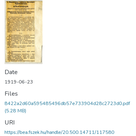
Date
1919-06-23
Files
8422a2d60a595485496db57e733904d28c2723d0.pdf
(5.28 MB)
URI
https://bea.fszek.hu/handle/20.500.14711/117580