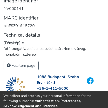
Image identifier
NV000141
MARC identifier
bibFSZ01915720
Technical details
[Fénykép] =
fotó :,negatív, zselatinos ezüst szárazlemez, üveg,
monokróm, sztereo ;
Full item page
1088 Budapest, Szabó
Ervin tér 1.
+36-1-411-5000
info@fszek.hu
We collect and process your personal information for the
https://fszek.hu
following purposes:
Authentication, Preferences,
Acknowledgement and Statistics
.