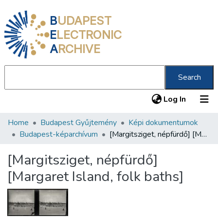
B
UDAPEST
E
LECTRONIC
A
RCHIVE
Search
(current
Log In
Home
Budapest Gyűjtemény
Képi dokumentumok
Communities & Collections
Budapest-képarchívum
[Margitsziget, népfürdő] [Margaret Island, folk baths]
All of DSpace
[Margitsziget, népfürdő]
Statistics
[Margaret Island, folk baths]
About us