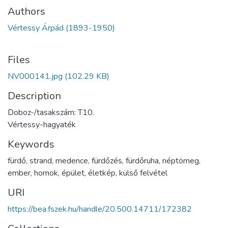
Authors
Vértessy Árpád (1893-1950)
Files
NV000141.jpg
(102.29 KB)
Description
Doboz-/tasakszám: T10.
Vértessy-hagyaték
Keywords
fürdő
,
strand
,
medence
,
fürdőzés
,
fürdőruha
,
néptömeg
,
ember
,
homok
,
épület
,
életkép
,
külső felvétel
URI
https://bea.fszek.hu/handle/20.500.14711/172382