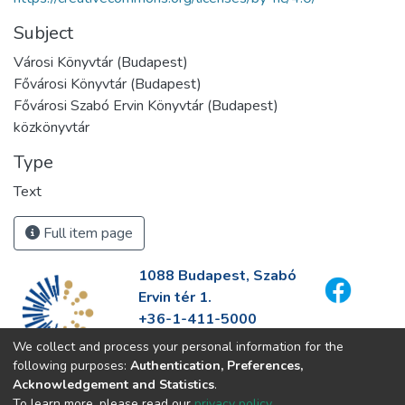
Subject
Városi Könyvtár (Budapest)
Fővárosi Könyvtár (Budapest)
Fővárosi Szabó Ervin Könyvtár (Budapest)
közkönyvtár
Type
Text
Full item page
1088 Budapest, Szabó
Ervin tér 1.
+36-1-411-5000
info@fszek.hu
We collect and process your personal information for the
https://fszek.hu
following purposes:
Authentication, Preferences,
Acknowledgement and Statistics
.
To learn more, please read our
privacy policy
.