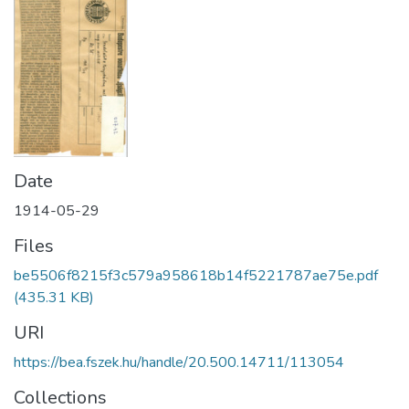
Date
1914-05-29
Files
be5506f8215f3c579a958618b14f5221787ae75e.pdf
(435.31 KB)
URI
https://bea.fszek.hu/handle/20.500.14711/113054
Collections