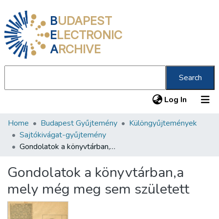
B
UDAPEST
E
LECTRONIC
A
RCHIVE
Search
(current
Log In
Home
Budapest Gyűjtemény
Különgyűjtemények
Communities & Collections
Sajtókivágat-gyűjtemény
All of DSpace
Gondolatok a könyvtárban,a mely még meg sem született
Statistics
Gondolatok a könyvtárban,a
About us
mely még meg sem született