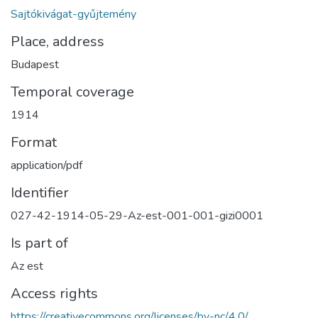
Sajtókivágat-gyűjtemény
Place, address
Budapest
Temporal coverage
1914
Format
application/pdf
Identifier
027-42-1914-05-29-Az-est-001-001-gizi0001
Is part of
Az est
Access rights
https://creativecommons.org/licenses/by-nc/4.0/