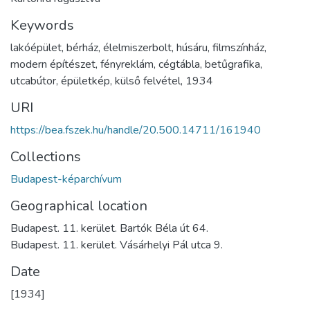
Keywords
lakóépület
,
bérház
,
élelmiszerbolt
,
húsáru
,
filmszínház
,
modern építészet
,
fényreklám
,
cégtábla
,
betűgrafika
,
utcabútor
,
épületkép
,
külső felvétel
,
1934
URI
https://bea.fszek.hu/handle/20.500.14711/161940
Collections
Budapest-képarchívum
Geographical location
Budapest. 11. kerület. Bartók Béla út 64.
Budapest. 11. kerület. Vásárhelyi Pál utca 9.
Date
[1934]