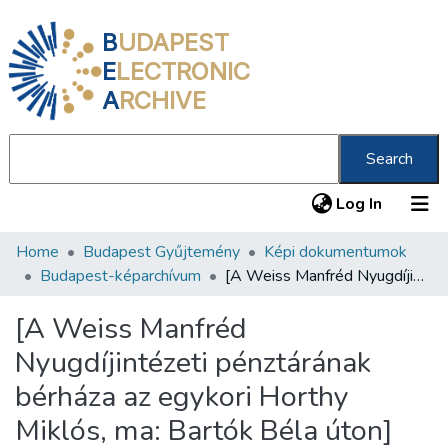
B
UDAPEST
E
LECTRONIC
A
RCHIVE
Search
(current
Log In
Home
Budapest Gyűjtemény
Képi dokumentumok
Communities & Collections
Budapest-képarchívum
[A Weiss Manfréd Nyugdíjintézeti pénztárának bérháza az egykori Horthy Miklós, ma: Bartók Béla úton]
All of DSpace
[A Weiss Manfréd
Statistics
Nyugdíjintézeti pénztárának
About us
bérháza az egykori Horthy
Miklós, ma: Bartók Béla úton]