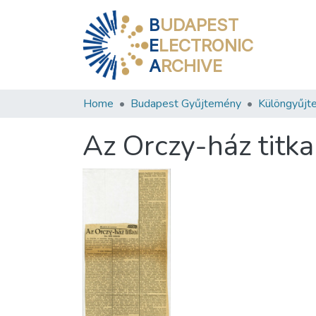
B
UDAPEST
E
LECTRONIC
A
RCHIVE
Home
Budapest Gyűjtemény
Különgyűjt
Az Orczy-ház titka