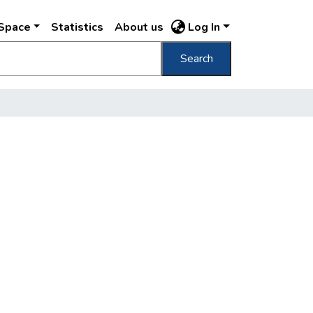
DSpace
Statistics
About us
Log In
Search