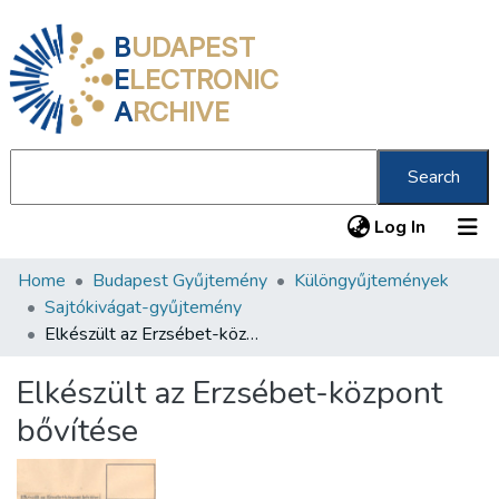
B
UDAPEST
E
LECTRONIC
A
RCHIVE
Search
(current
Log In
Home
Budapest Gyűjtemény
Különgyűjtemények
Communities & Collections
Sajtókivágat-gyűjtemény
All of DSpace
Elkészült az Erzsébet-központ bővítése
Statistics
Elkészült az Erzsébet-központ
About us
bővítése