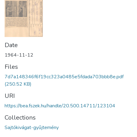
Date
1964-11-12
Files
7d7a148346f6f19cc323a0485e5fdada703bbb8e.pdf
(250.52 KB)
URI
https://bea.fszek.hu/handle/20.500.14711/123104
Collections
Sajtókivágat-gyűjtemény