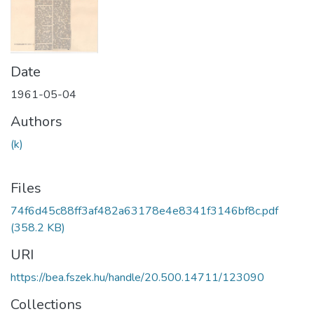
Date
1961-05-04
Authors
(k)
Files
74f6d45c88ff3af482a63178e4e8341f3146bf8c.pdf
(358.2 KB)
URI
https://bea.fszek.hu/handle/20.500.14711/123090
Collections