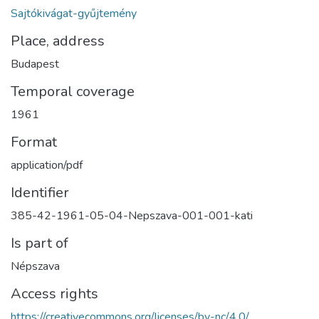
Sajtókivágat-gyűjtemény
Place, address
Budapest
Temporal coverage
1961
Format
application/pdf
Identifier
385-42-1961-05-04-Nepszava-001-001-kati
Is part of
Népszava
Access rights
https://creativecommons.org/licenses/by-nc/4.0/