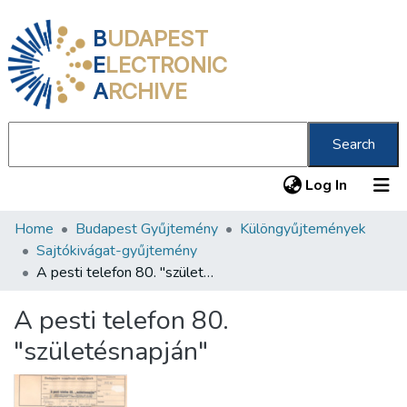
B
UDAPEST
E
LECTRONIC
A
RCHIVE
Search
(current
Log In
Home
Budapest Gyűjtemény
Különgyűjtemények
Communities & Collections
Sajtókivágat-gyűjtemény
All of DSpace
A pesti telefon 80. "születésnapján"
Statistics
A pesti telefon 80.
About us
"születésnapján"