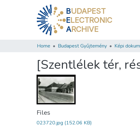
B
UDAPEST
E
LECTRONIC
A
RCHIVE
Home
Budapest Gyűjtemény
Képi doku
[Szentlélek tér, ré
Files
023720.jpg
(152.06 KB)