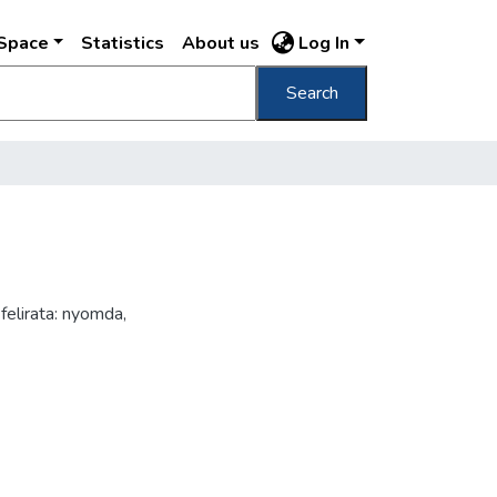
DSpace
Statistics
About us
Log In
Search
felirata: nyomda,