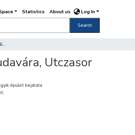
DSpace
Statistics
About us
Log In
Search
[Ezredéves Országos Kiállítás, 1896] Ős-Budavára, Utczasor
udavára, Utczasor
egyik épület bejárata
t.