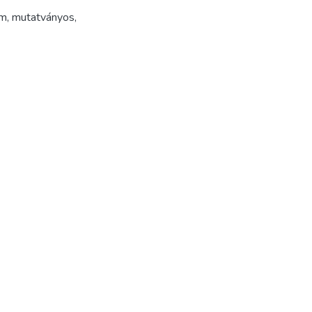
em
,
mutatványos
,