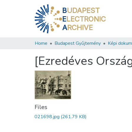
B
UDAPEST
E
LECTRONIC
A
RCHIVE
Home
Budapest Gyűjtemény
Képi doku
[Ezredéves Ország
Files
021698.jpg
(261.79 KB)