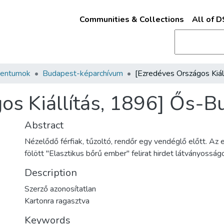
Communities & Collections
All of 
mentumok
Budapest-képarchívum
os Kiállítás, 1896] Ős-B
Abstract
Nézelődő férfiak, tűzoltó, rendőr egy vendéglő előtt. Az 
fölött "Elasztikus bőrű ember" felirat hirdet látványosságo
Description
Szerző azonosítatlan
Kartonra ragasztva
Keywords