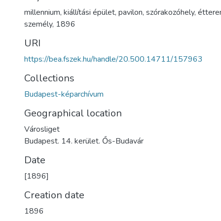
millennium
,
kiállítási épület
,
pavilon
,
szórakozóhely
,
étter
személy
,
1896
URI
https://bea.fszek.hu/handle/20.500.14711/157963
Collections
Budapest-képarchívum
Geographical location
Városliget
Budapest. 14. kerület. Ős-Budavár
Date
[1896]
Creation date
1896