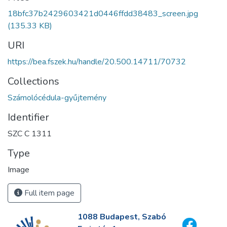
18bfc37b2429603421d0446ffdd38483_screen.jpg
(135.33 KB)
URI
https://bea.fszek.hu/handle/20.500.14711/70732
Collections
Számolócédula-gyűjtemény
Identifier
SZC C 1311
Type
Image
Full item page
1088 Budapest, Szabó