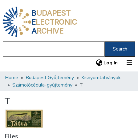
B
UDAPEST
E
LECTRONIC
A
RCHIVE
Search
(current
Log In
Home
Budapest Gyűjtemény
Kisnyomtatványok
Communities & Collections
Számolócédula-gyűjtemény
T
All of DSpace
T
Statistics
About us
Files