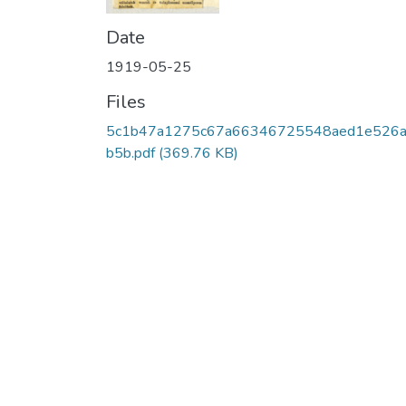
Date
1919-05-25
Files
5c1b47a1275c67a66346725548aed1e526
b5b.pdf
(369.76 KB)