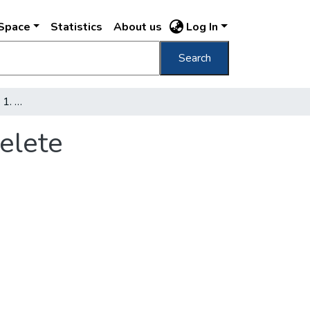
DSpace
Statistics
About us
Log In
Search
A Népgazdasági Tanács 1. N. T. számu rendelete
elete