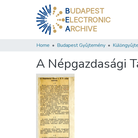
B
UDAPEST
E
LECTRONIC
A
RCHIVE
Home
Budapest Gyűjtemény
Különgyűjt
A Népgazdasági Ta