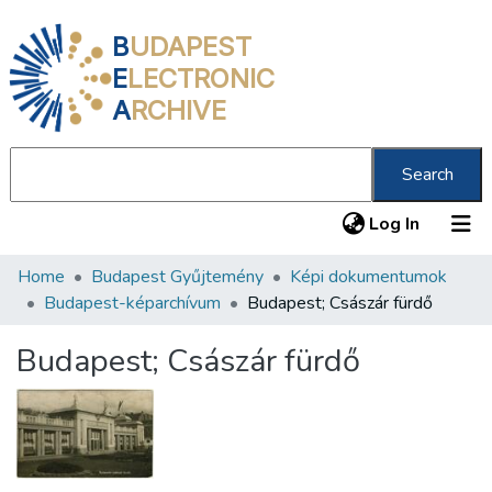
B
UDAPEST
E
LECTRONIC
A
RCHIVE
Search
(current
Log In
Home
Budapest Gyűjtemény
Képi dokumentumok
Communities & Collections
Budapest-képarchívum
Budapest; Császár fürdő
All of DSpace
Budapest; Császár fürdő
Statistics
About us