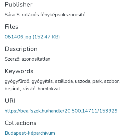
Publisher
Sárai S. rotációs fényképsokszorosító,
Files
081406.jpg
(152.47 KB)
Description
Szerző: azonosítatlan
Keywords
gyógyfürdő
,
gyógyítás
,
szálloda
,
uszoda
,
park
,
szobor
,
bejárat
,
zászló
,
homlokzat
URI
https://bea.fszek.hu/handle/20.500.14711/153929
Collections
Budapest-képarchívum