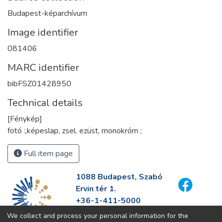
Budapest-képarchívum
Image identifier
081406
MARC identifier
bibFSZ01428950
Technical details
[Fénykép]
fotó :,képeslap, zsel. ezüst, monokróm ;
Full item page
1088 Budapest, Szabó
Ervin tér 1.
+36-1-411-5000
info@fszek.hu
We collect and process your personal information for the