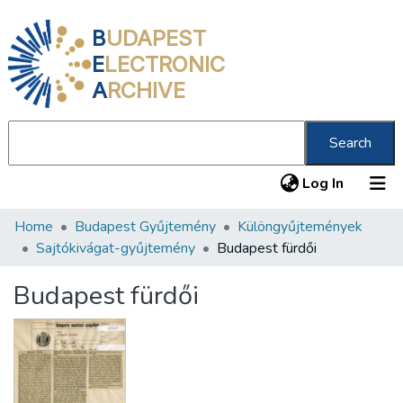
B
UDAPEST
E
LECTRONIC
A
RCHIVE
Search
(current
Log In
Home
Budapest Gyűjtemény
Különgyűjtemények
Communities & Collections
Sajtókivágat-gyűjtemény
Budapest fürdői
All of DSpace
Budapest fürdői
Statistics
About us