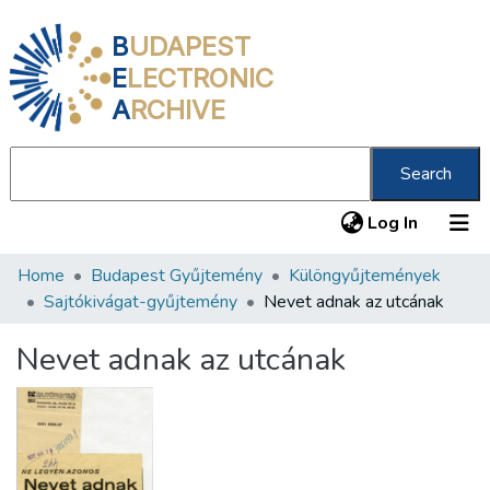
B
UDAPEST
E
LECTRONIC
A
RCHIVE
Search
(current
Log In
Home
Budapest Gyűjtemény
Különgyűjtemények
Communities & Collections
Sajtókivágat-gyűjtemény
Nevet adnak az utcának
All of DSpace
Nevet adnak az utcának
Statistics
About us