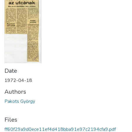
Date
1972-04-18
Authors
Pakots György
Files
ff60f29a9d0ece11ef4d418bba91e97c2194cfa9.pdf