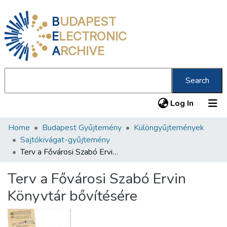
B
UDAPEST
E
LECTRONIC
A
RCHIVE
Search
(current
Log In
Home
Budapest Gyűjtemény
Különgyűjtemények
Communities & Collections
Sajtókivágat-gyűjtemény
All of DSpace
Terv a Fővárosi Szabó Ervin Könyvtár bővítésére
Statistics
Terv a Fővárosi Szabó Ervin
About us
Könyvtár bővítésére