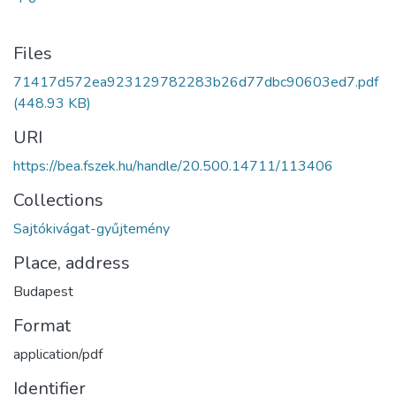
Files
71417d572ea923129782283b26d77dbc90603ed7.pdf
(448.93 KB)
URI
https://bea.fszek.hu/handle/20.500.14711/113406
Collections
Sajtókivágat-gyűjtemény
Place, address
Budapest
Format
application/pdf
Identifier